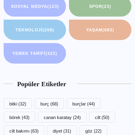
SOSYAL MEDYA
(123)
SPOR
(23)
TEKNOLOJI
(208)
YAŞAM
(683)
YEMEK TARIFI
(322)
Popüler Etiketler
bitki
(32)
burç
(68)
burçlar
(44)
börek
(43)
canan karatay
(24)
cilt
(50)
cilt bakımı
(63)
diyet
(31)
göz
(22)