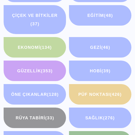
ÇIÇEK VE BITKILER
EĞITIM
(48)
(37)
EKONOMI
(134)
GEZI
(46)
GÜZELLIK
(353)
HOBI
(39)
ÖNE ÇIKANLAR
(128)
PÜF NOKTASI
(426)
RÜYA TABIRI
(33)
SAĞLIK
(276)