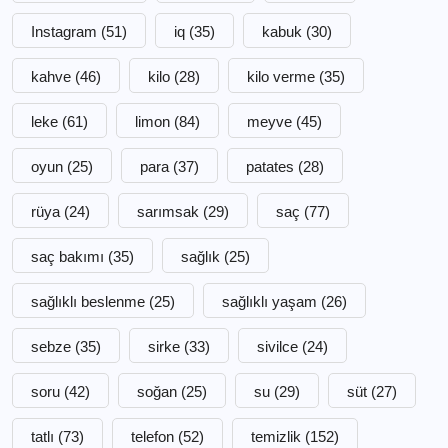
Instagram
(51)
iq
(35)
kabuk
(30)
kahve
(46)
kilo
(28)
kilo verme
(35)
leke
(61)
limon
(84)
meyve
(45)
oyun
(25)
para
(37)
patates
(28)
rüya
(24)
sarımsak
(29)
saç
(77)
saç bakımı
(35)
sağlık
(25)
sağlıklı beslenme
(25)
sağlıklı yaşam
(26)
sebze
(35)
sirke
(33)
sivilce
(24)
soru
(42)
soğan
(25)
su
(29)
süt
(27)
tatlı
(73)
telefon
(52)
temizlik
(152)