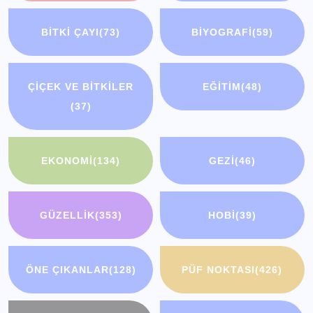
BITKI ÇAYI
(73)
BIYOGRAFI
(59)
ÇIÇEK VE BITKILER
EĞITIM
(48)
(37)
EKONOMI
(134)
GEZI
(46)
GÜZELLIK
(353)
HOBI
(39)
ÖNE ÇIKANLAR
(128)
PÜF NOKTASI
(426)