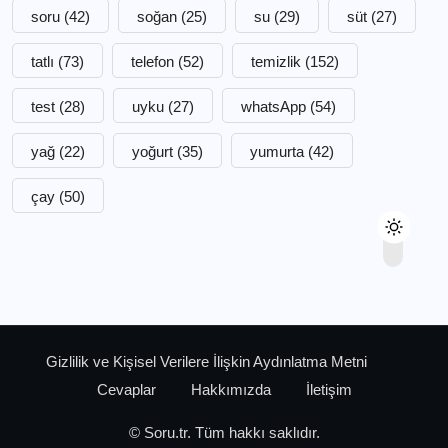
soru
(42)
soğan
(25)
su
(29)
süt
(27)
tatlı
(73)
telefon
(52)
temizlik
(152)
test
(28)
uyku
(27)
whatsApp
(54)
yağ
(22)
yoğurt
(35)
yumurta
(42)
çay
(50)
Gizlilik ve Kişisel Verilere İlişkin Aydınlatma Metni
Cevaplar
Hakkımızda
İletişim
© Soru.tr. Tüm hakkı saklıdır.