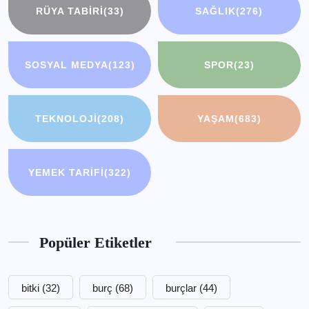
RÜYA TABIRI
(33)
SAĞLIK
(276)
SOSYAL MEDYA
(123)
SPOR
(23)
TEKNOLOJI
(208)
YAŞAM
(683)
YEMEK TARIFI
(322)
Popüler Etiketler
bitki
(32)
burç
(68)
burçlar
(44)