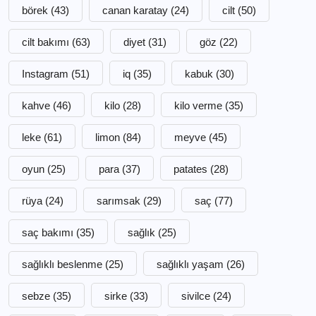
börek
(43)
canan karatay
(24)
cilt
(50)
cilt bakımı
(63)
diyet
(31)
göz
(22)
Instagram
(51)
iq
(35)
kabuk
(30)
kahve
(46)
kilo
(28)
kilo verme
(35)
leke
(61)
limon
(84)
meyve
(45)
oyun
(25)
para
(37)
patates
(28)
rüya
(24)
sarımsak
(29)
saç
(77)
saç bakımı
(35)
sağlık
(25)
sağlıklı beslenme
(25)
sağlıklı yaşam
(26)
sebze
(35)
sirke
(33)
sivilce
(24)